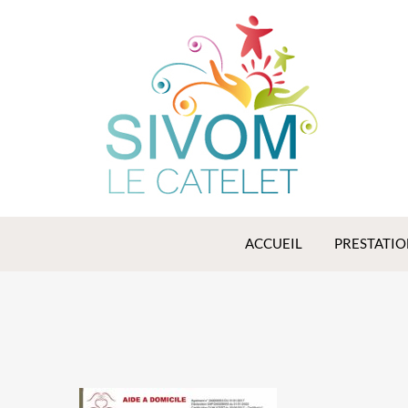
SIVOM
LE
CATELET
Syndicat
Intercommunal
à Vocations
Multiples de Le
Catelet
ACCUEIL
PRESTATIO