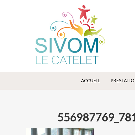
SIVOM
LE
CATELET
Syndicat
Intercommunal
à Vocations
Multiples de Le
Catelet
ACCUEIL
PRESTATIO
556987769_78