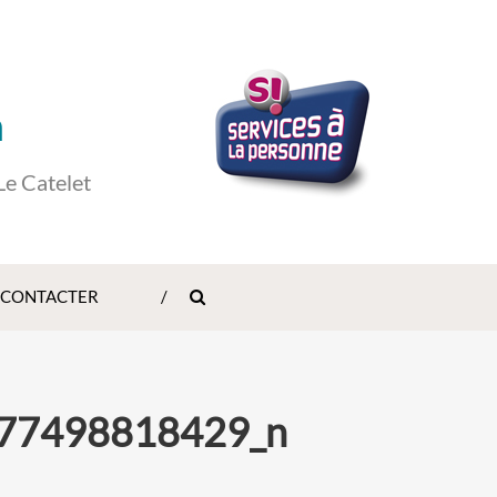
n
Le Catelet
 CONTACTER
77498818429_n